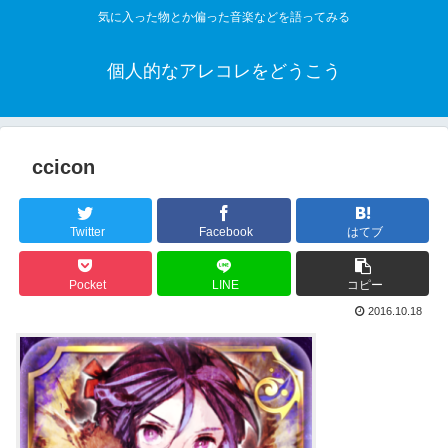
気に入った物とか偏った音楽などを語ってみる
個人的なアレコレをどうこう
ccicon
Twitter
Facebook
はてブ
Pocket
LINE
コピー
2016.10.18