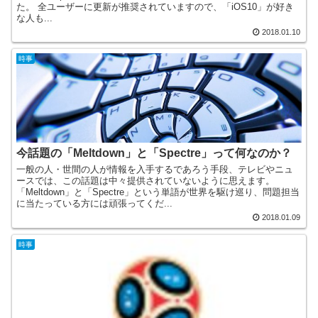
た。 全ユーザーに更新が推奨されていますので、「iOS10」が好き
な人も...
2018.01.10
時事
今話題の「Meltdown」と「Spectre」って何なのか？
一般の人・世間の人が情報を入手するであろう手段、テレビやニュ
ースでは、この話題は中々提供されていないように思えます。
「Meltdown」と「Spectre」という単語が世界を駆け巡り、問題担当
に当たっている方には頑張ってくだ...
2018.01.09
時事