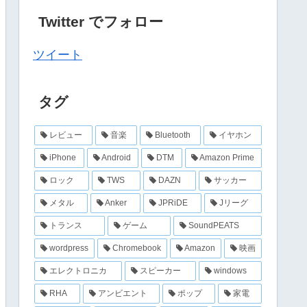
Twitter でフォロー
ツイート
タグ
レビュー
音楽
Bluetooth
イヤホン
iPhone
Android
DTM
Amazon Prime
ロック
TWS
DAZN
サッカー
メタル
Anker
JPRiDE
Jリーグ
トランス
ゲーム
SoundPEATS
wordpress
Chromebook
Amazon
映画
エレクトロニカ
スピーカー
windows
RHA
アンビエント
ポップ
家電