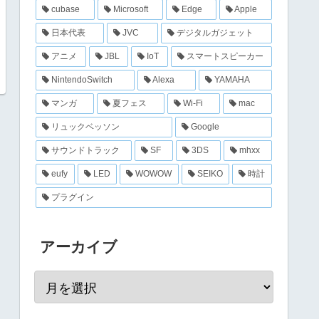
cubase
Microsoft
Edge
Apple
日本代表
JVC
デジタルガジェット
アニメ
JBL
IoT
スマートスピーカー
NintendoSwitch
Alexa
YAMAHA
マンガ
夏フェス
Wi-Fi
mac
リュックベッソン
Google
サウンドトラック
SF
3DS
mhxx
eufy
LED
WOWOW
SEIKO
時計
プラグイン
アーカイブ