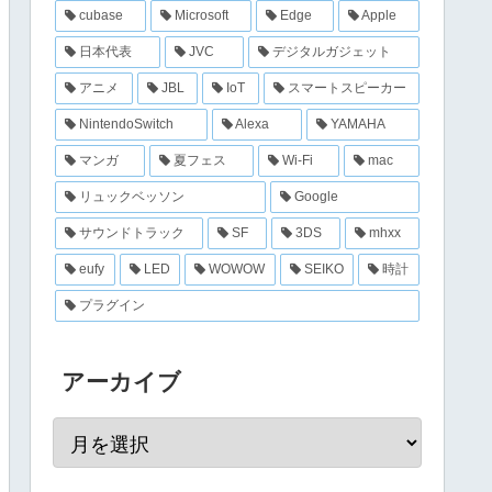
cubase
Microsoft
Edge
Apple
日本代表
JVC
デジタルガジェット
アニメ
JBL
IoT
スマートスピーカー
NintendoSwitch
Alexa
YAMAHA
マンガ
夏フェス
Wi-Fi
mac
リュックベッソン
Google
サウンドトラック
SF
3DS
mhxx
eufy
LED
WOWOW
SEIKO
時計
プラグイン
アーカイブ