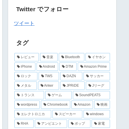
Twitter でフォロー
ツイート
タグ
レビュー
音楽
Bluetooth
イヤホン
iPhone
Android
DTM
Amazon Prime
ロック
TWS
DAZN
サッカー
メタル
Anker
JPRiDE
Jリーグ
トランス
ゲーム
SoundPEATS
wordpress
Chromebook
Amazon
映画
エレクトロニカ
スピーカー
windows
RHA
アンビエント
ポップ
家電