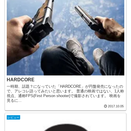
HARDCORE
一時期、話題？になっていた「HARDCORE」が円盤発売になったの
で、アレコレ語ってみたいと思います。 普通の映画ではない、1人称
視点、通称FPS(First Person shooter)で撮影されています。 映画を
見るに...
2017.10.05
レビュー