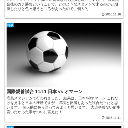
合後のガチ勝負ということで、どのようなスタメンで来るのかと期
待したりと色々思うところがあったので、個人的...
2016.11.16
時事
国際親善試合 11/11 日本 vs オマーン
鹿島スタジアムで行われました。 結果は、日本4-0オマーン これだ
けを見ると日本の圧勝ですが、収穫と反省もあった試合だったと思
います。 個人的に色々語ってみようと思います。 大迫半端ない前半
言いたかった事がついに言えた！...
2016.11.11