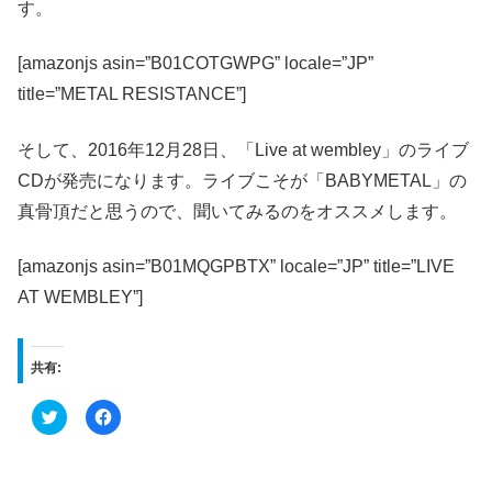
す。
[amazonjs asin=”B01COTGWPG” locale=”JP”
title=”METAL RESISTANCE”]
そして、2016年12月28日、「Live at wembley」のライブ
CDが発売になります。ライブこそが「BABYMETAL」の
真骨頂だと思うので、聞いてみるのをオススメします。
[amazonjs asin=”B01MQGPBTX” locale=”JP” title=”LIVE
AT WEMBLEY”]
共有:
ク
F
リ
a
ッ
c
ク
e
し
b
て
o