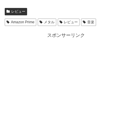
T
o
w
k
i
で
t
共
レビュー
t
有
e
す
r
る
Amazon Prime
メタル
レビュー
音楽
で
に
共
は
有
ク
スポンサーリンク
(
リ
新
ッ
し
ク
い
し
ウ
て
ィ
く
ン
だ
ド
さ
ウ
い
で
(
開
新
き
し
ま
い
す
ウ
)
ィ
ン
ド
ウ
で
開
き
ま
す
)