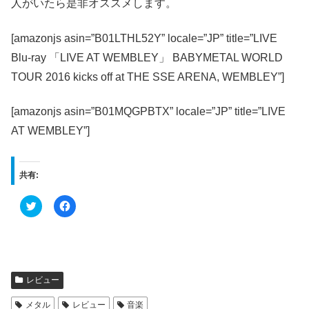
人がいたら是非オススメします。
[amazonjs asin=”B01LTHL52Y” locale=”JP” title=”LIVE
Blu-ray 「LIVE AT WEMBLEY」 BABYMETAL WORLD
TOUR 2016 kicks off at THE SSE ARENA, WEMBLEY”]
[amazonjs asin=”B01MQGPBTX” locale=”JP” title=”LIVE
AT WEMBLEY”]
共有:
ク
F
リ
a
ッ
c
ク
e
し
b
て
o
T
o
w
k
i
で
t
共
レビュー
t
有
e
す
r
る
メタル
レビュー
音楽