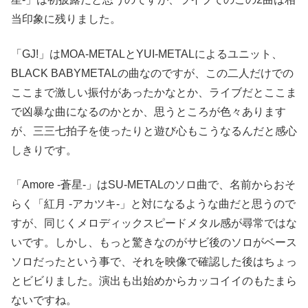
当印象に残りました。
「GJ!」はMOA-METALとYUI-METALによるユニット、
BLACK BABYMETALの曲なのですが、この二人だけでの
ここまで激しい振付があったかなとか、ライブだとここま
で凶暴な曲になるのかとか、思うところが色々あります
が、三三七拍子を使ったりと遊び心もこうなるんだと感心
しきりです。
「Amore -蒼星-」はSU-METALのソロ曲で、名前からおそ
らく「紅月 -アカツキ-」と対になるような曲だと思うので
すが、同じくメロディックスピードメタル感が尋常ではな
いです。しかし、もっと驚きなのがサビ後のソロがベース
ソロだったという事で、それを映像で確認した後はちょっ
とビビりました。演出も出始めからカッコイイのもたまら
ないですね。