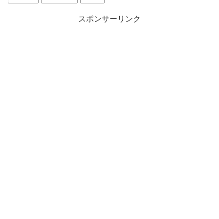
で
に
共
は
有
ク
スポンサーリンク
(
リ
新
ッ
し
ク
い
し
ウ
て
ィ
く
ン
だ
ド
さ
ウ
い
で
(
開
新
き
し
ま
い
す
ウ
)
ィ
ン
ド
ウ
で
開
き
ま
す
)