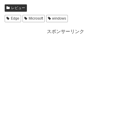
w
k
i
で
t
共
レビュー
t
有
e
す
r
る
Edge
Microsoft
windows
で
に
共
は
有
ク
スポンサーリンク
(
リ
新
ッ
し
ク
い
し
ウ
て
ィ
く
ン
だ
ド
さ
ウ
い
で
(
開
新
き
し
ま
い
す
ウ
)
ィ
ン
ド
ウ
で
開
き
ま
す
)