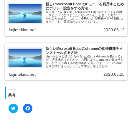
新しいMicrosoft EdgeでIEモードを利用するため
にポリシー設定をする方法
前に書いた記事で新しいMicrosoft EdgeのIEモードを利用
出来るようになりました。なっていた、と言った方がいい
かもしれません。しかし、今EdgeからIEモードを利用しよ
うとしても、選択肢がなくなっている…...
kojintekina.net
2020.06.12
新しいMicrosoft Edgeにchromeの拡張機能をイ
ンストールする方法
chromeと同じ技術から作られた新しいMicrosoft Edgeです
が、拡張機能（アドオン）も同じようにchromeの物は使え
ないか？ そう考えるのは当然だと思います。 で、chrome
と同じ物が使えるかどうかですが、使うことが...
kojintekina.net
2020.05.28
共有:
ク
F
リ
a
ッ
c
ク
e
し
b
て
o
T
o