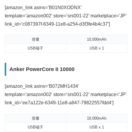
[amazon_link asins=’B01N0XODNX’
template=’amazon002′ store=’srs001-22′ marketplace=’JP’
link_id=’c087397f-6349-11e8-a254-d3f3fe4b4c37′]
容量
10,000mAh
USB端子
USB x 1
Anker PowerCore II 10000
[amazon_link asins=’B072MH1434′
template=’amazon002′ store=’srs001-22′ marketplace=’JP’
link_id=’ee7a122e-6349-11e8-a847-79822557fdd4′]
容量
10,000mAh
USB端子
USB x 1