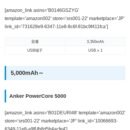
[amazon_link asins=’B0146GSZYG’
template=’amazon002′ store=’srs001-22′ marketplace=’JP’
link_id=’731628e9-6347-11e8-8c6f-81bc9f411fca’]
容量
3,350mAh
USB端子
USB x 1
5,000mAh～
Anker PowerCore 5000
[amazon_link asins=’B01DEURI48′ template=’amazon002′
store=’srs001-22′ marketplace=’JP’ link_id=’10066693-
6348-11e8-a9ff-fb8d5b4acfe4′]