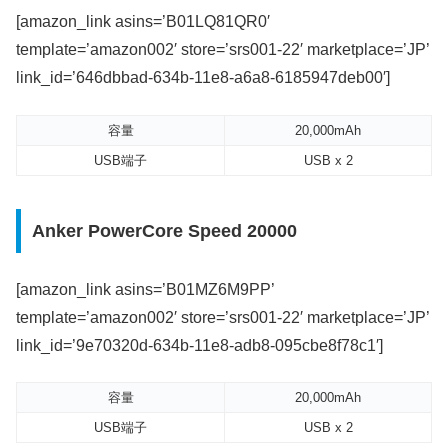
[amazon_link asins=’B01LQ81QR0′
template=’amazon002′ store=’srs001-22′ marketplace=’JP’
link_id=’646dbbad-634b-11e8-a6a8-6185947deb00′]
容量
20,000mAh
USB端子
USB x 2
Anker PowerCore Speed 20000
[amazon_link asins=’B01MZ6M9PP’
template=’amazon002′ store=’srs001-22′ marketplace=’JP’
link_id=’9e70320d-634b-11e8-adb8-095cbe8f78c1′]
容量
20,000mAh
USB端子
USB x 2