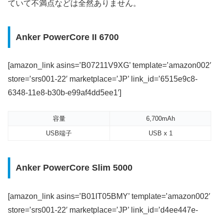
ていて不満点などは全然ありません。
Anker PowerCore II 6700
[amazon_link asins=’B07211V9XG’ template=’amazon002′
store=’srs001-22′ marketplace=’JP’ link_id=’6515e9c8-
6348-11e8-b30b-e99af4dd5ee1′]
容量
6,700mAh
USB端子
USB x 1
Anker PowerCore Slim 5000
[amazon_link asins=’B01IT05BMY’ template=’amazon002′
store=’srs001-22′ marketplace=’JP’ link_id=’d4ee447e-