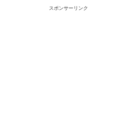
共
は
有
ク
スポンサーリンク
(
リ
新
ッ
し
ク
い
し
ウ
て
ィ
く
ン
だ
ド
さ
ウ
い
で
(
開
新
き
し
ま
い
す
ウ
)
ィ
ン
ド
ウ
で
開
き
ま
す
)