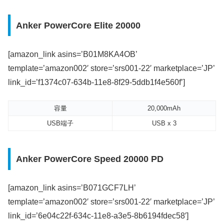
Anker PowerCore Elite 20000
[amazon_link asins=’B01M8KA4OB’
template=’amazon002′ store=’srs001-22′ marketplace=’JP’
link_id=’f1374c07-634b-11e8-8f29-5ddb1f4e560f’]
容量
20,000mAh
USB端子
USB x 3
Anker PowerCore Speed 20000 PD
[amazon_link asins=’B071GCF7LH’
template=’amazon002′ store=’srs001-22′ marketplace=’JP’
link_id=’6e04c22f-634c-11e8-a3e5-8b6194fdec58′]