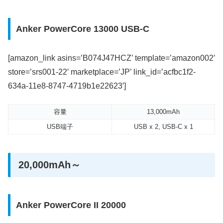
Anker PowerCore 13000 USB-C
[amazon_link asins=’B074J47HCZ’ template=’amazon002′
store=’srs001-22′ marketplace=’JP’ link_id=’acfbc1f2-
634a-11e8-8747-4719b1e22623′]
容量
13,000mAh
USB端子
USB x 2, USB-C x 1
20,000mAh～
Anker PowerCore II 20000