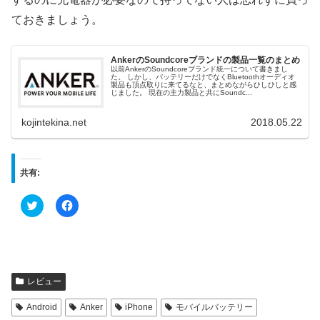
ておきましょう。
AnkerのSoundcoreブランドの製品一覧のまとめ
以前AnkerのSoundcoreブランド統一について書きまし
た。 しかし、バッテリーだけでなくBluetoothオーディオ
製品も頂点取りに来てるなと、まとめながらひしひしと感
じました。 現在の主力製品と共にSoundc...
kojintekina.net
2018.05.22
共有:
ク
F
リ
a
ッ
c
ク
e
し
b
て
o
T
o
w
k
i
で
t
共
レビュー
t
有
e
す
r
る
Android
Anker
iPhone
モバイルバッテリー
で
に