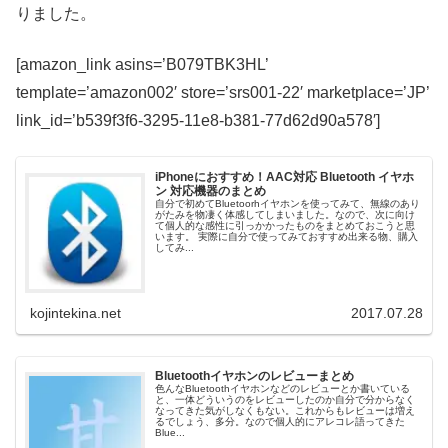
りました。
[amazon_link asins=’B079TBK3HL’
template=’amazon002′ store=’srs001-22′ marketplace=’JP’
link_id=’b539f3f6-3295-11e8-b381-77d62d90a578′]
iPhoneにおすすめ！AAC対応 Bluetooth イヤホ
ン 対応機器のまとめ
自分で初めてBluetoorhイヤホンを使ってみて、無線のあり
がたみを物凄く体感してしまいました。なので、次に向け
て個人的な感性に引っかかったものをまとめておこうと思
います。 実際に自分で使ってみておすすめ出来る物、購入
してみ...
kojintekina.net
2017.07.28
Bluetoothイヤホンのレビューまとめ
色んなBluetoothイヤホンなどのレビューとか書いている
と、一体どういうのをレビューしたのか自分で分からなく
なってきた気がしなくもない。これからもレビューは増え
るでしょう、多分。なので個人的にアレコレ語ってきた
Blue...