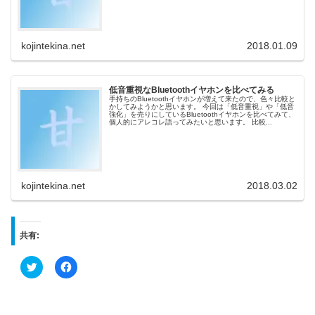
kojintekina.net
2018.01.09
低音重視なBluetoothイヤホンを比べてみる
手持ちのBluetoothイヤホンが増えて来たので、色々比較と
かしてみようかと思います。 今回は「低音重視」や「低音
強化」を売りにしているBluetoothイヤホンを比べてみて、
個人的にアレコレ語ってみたいと思います。 比較...
kojintekina.net
2018.03.02
共有:
ク
F
リ
a
ッ
c
ク
e
し
b
て
o