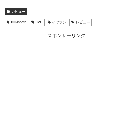
T
o
w
k
i
で
t
共
レビュー
t
有
e
す
r
る
Bluetooth
JVC
イヤホン
レビュー
で
に
共
は
有
ク
スポンサーリンク
(
リ
新
ッ
し
ク
い
し
ウ
て
ィ
く
ン
だ
ド
さ
ウ
い
で
(
開
新
き
し
ま
い
す
ウ
)
ィ
ン
ド
ウ
で
開
き
ま
す
)