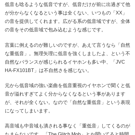
低音も唸るような低音ですが、低音だけが前に出過ぎて他
が分からなくなるという事は全くない、いつもの「XX」
の音を提供してくれます。広がる系の低音域ですが、全体
の音をその低音域で包み込むような感じです。
言葉に例えるのが難しいのですが、あえて言うなら「自然
な重低音」。無理矢理に低音を強くしましたよ、という不
自然なバランスが感じられるイヤホンも多い中、「JVC
HA-FX101BT」は不自然さを感じない。
元から低音域の強い楽曲を低音重視のイヤホンで聞くと低
音が溢れすぎてよく分からなくなるという事があります
が、それが全くない。なので「自然な重低音」という表現
になってしまいます。
高音域も中音域も潰される事なく「重低音」してくるのが
たまらないです。「The Glitch Mob」とか聞いてると時間