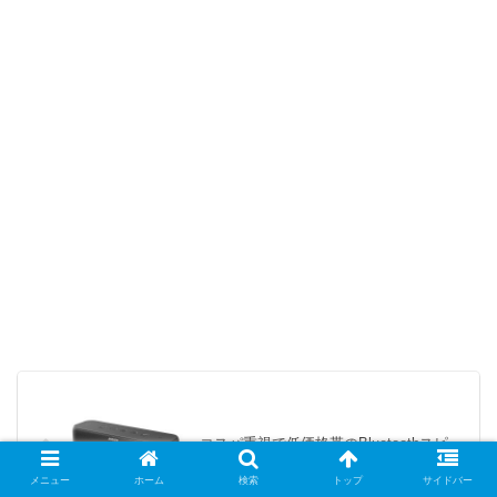
コスパ重視で低価格帯のBluetoothスピー
カーを厳選しておすすめみる
メニュー
ホーム
検索
トップ
サイドバー