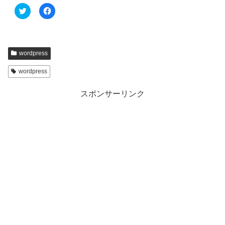
ク
F
リ
a
ッ
c
ク
e
し
b
て
o
T
o
w
k
wordpress
i
で
t
共
t
有
wordpress
e
す
r
る
で
に
共
は
スポンサーリンク
有
ク
(
リ
新
ッ
し
ク
い
し
ウ
て
ィ
く
ン
だ
ド
さ
ウ
い
で
(
開
新
き
し
ま
い
す
ウ
)
ィ
ン
ド
ウ
で
開