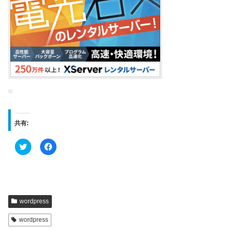
共有:
ク
F
リ
a
ッ
c
ク
e
し
b
て
o
T
o
w
k
i
で
t
共
wordpress
t
有
e
す
r
る
wordpress
で
に