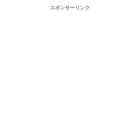
共
は
有
ク
スポンサーリンク
(
リ
新
ッ
し
ク
い
し
ウ
て
ィ
く
ン
だ
ド
さ
ウ
い
で
(
開
新
き
し
ま
い
す
ウ
)
ィ
ン
ド
ウ
で
開
き
ま
す
)