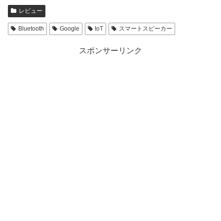
i
で
t
共
レビュー
t
有
e
す
r
る
Bluetooth
Google
IoT
スマートスピーカー
で
に
共
は
有
ク
スポンサーリンク
(
リ
新
ッ
し
ク
い
し
ウ
て
ィ
く
ン
だ
ド
さ
ウ
い
で
(
開
新
き
し
ま
い
す
ウ
)
ィ
ン
ド
ウ
で
開
き
ま
す
)