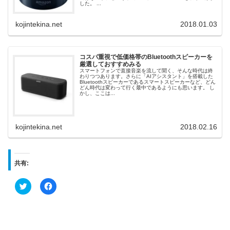
した。 ...
kojintekina.net
2018.01.03
コスパ重視で低価格帯のBluetoothスピーカーを
厳選しておすすめみる
スマートフォンで直接音楽を流して聞く、そんな時代は終
わりつつあります。さらに「AIアシスタント」を搭載した
Bluetoothスピーカーであるスマートスピーカーなど、どん
どん時代は変わって行く最中であるようにも思います。 し
かし、ここは...
kojintekina.net
2018.02.16
共有:
ク
F
リ
a
ッ
c
ク
e
し
b
て
o
T
o
w
k