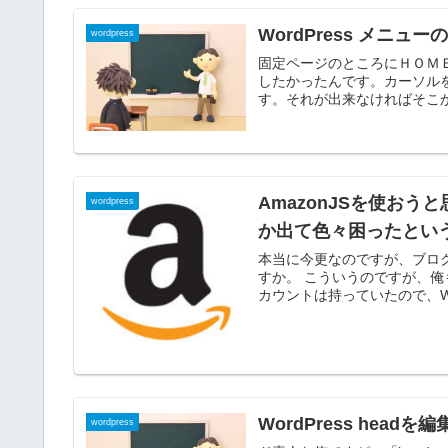
WordPress メニュー
wordpress
固定ページのところにＨＯＭ
したかったんです。カーソル
す。それが出来なければそこか
AmazonJSを使おうと思っ
wordpress
か出て色々困ったとい
本当に今更なのですが、ブログ
すか。 こういうのですが、俺
カウントは持っていたので、Word
WordPress headを編
wordpress