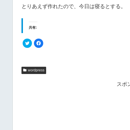
とりあえず作れたので、今日は寝るとする。
共有:
ク
F
リ
a
ッ
c
ク
e
し
b
て
o
T
o
w
k
i
で
wordpress
t
共
t
有
e
す
スポ
r
る
で
に
共
は
有
ク
(
リ
新
ッ
し
ク
い
し
ウ
て
ィ
く
ン
だ
ド
さ
ウ
い
で
(