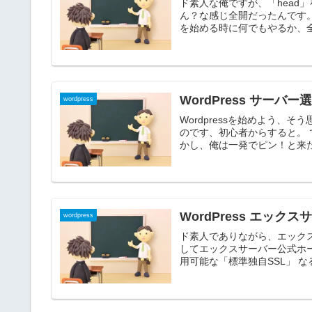
ド素人な俺ですが、「head
ん？な感じ全開だったんです
を始める時に何でもやるか、全
WordPress サーバー
wordpress
Wordpressを始めよう、
のです、初心者からすると。
かし、俺は一発でピン！と来たの
WordPress エッ
wordpress
ド素人でありながら、エック
してエックスサーバー公式ホ
用可能な「標準独自SSL」 な