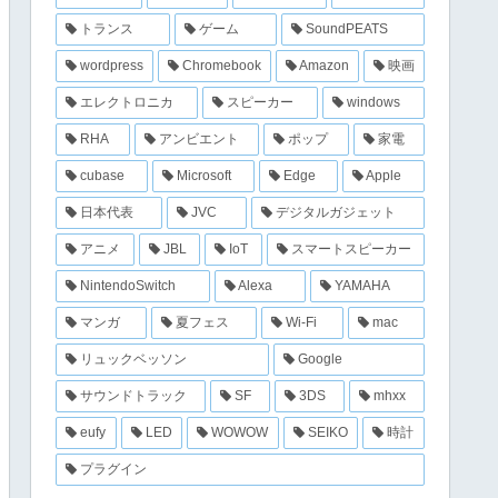
トランス
ゲーム
SoundPEATS
wordpress
Chromebook
Amazon
映画
エレクトロニカ
スピーカー
windows
RHA
アンビエント
ポップ
家電
cubase
Microsoft
Edge
Apple
日本代表
JVC
デジタルガジェット
アニメ
JBL
IoT
スマートスピーカー
NintendoSwitch
Alexa
YAMAHA
マンガ
夏フェス
Wi-Fi
mac
リュックベッソン
Google
サウンドトラック
SF
3DS
mhxx
eufy
LED
WOWOW
SEIKO
時計
プラグイン