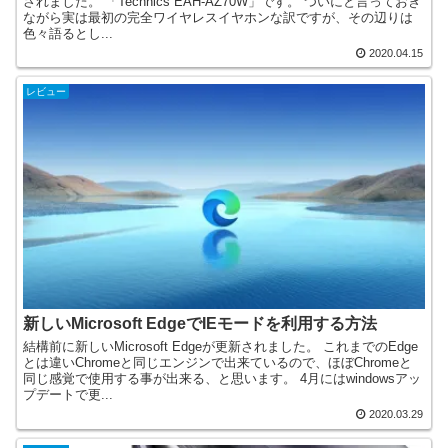
されました。 「Technics EAH-AZ70W」です。 ついにと言っておき
ながら実は最初の完全ワイヤレスイヤホンな訳ですが、その辺りは
色々語るとし...
2020.04.15
レビュー
新しいMicrosoft EdgeでIEモードを利用する方法
結構前に新しいMicrosoft Edgeが更新されました。 これまでのEdge
とは違いChromeと同じエンジンで出来ているので、ほぼChromeと
同じ感覚で使用する事が出来る、と思います。 4月にはwindowsアッ
プデートで更...
2020.03.29