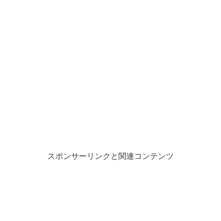
ド
ウ
で
開
き
ま
す
)
スポンサーリンクと関連コンテンツ