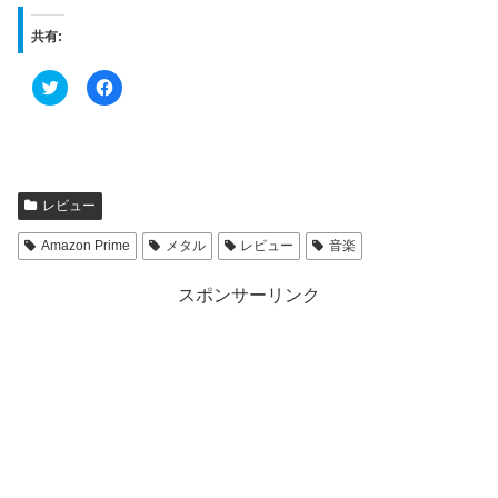
共有:
ク
F
リ
a
ッ
c
ク
e
し
b
て
o
T
o
w
k
i
で
t
共
レビュー
t
有
e
す
r
る
Amazon Prime
メタル
レビュー
音楽
で
に
共
は
有
ク
スポンサーリンク
(
リ
新
ッ
し
ク
い
し
ウ
て
ィ
く
ン
だ
ド
さ
ウ
い
で
(
開
新
き
し
ま
い
す
ウ
)
ィ
ン