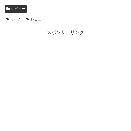
て
o
T
o
w
k
レビュー
i
で
t
共
t
有
ゲーム
レビュー
e
す
r
る
で
に
共
は
スポンサーリンク
有
ク
(
リ
新
ッ
し
ク
い
し
ウ
て
ィ
く
ン
だ
ド
さ
ウ
い
で
(
開
新
き
し
ま
い
す
ウ
)
ィ
ン
ド
ウ
で
開
き
ま
す
)