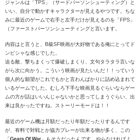
ジャンルは「TPS」（サードパーソンシューティング）と
いい、自分で動かすキャラクターが見えるやつです。ちな
みに最近のゲームで右手と左手だけが見えるのを「FPS」
（ファーストパーソンシューティングと言います。
内容はと言うと、B級SF映画が大好物である俺にとってド
ンピシャな感じでした。
迫る敵、撃ちまくって爆破しまくり、文句タラタラ言いな
がら次に向かう。こういう映画が見たいんだ！！っていう
個人的な願望がこれでもかと言わんばかりに詰め込まれて
いるゲームでした。むしろ下手な映画見るぐらいならゲー
ムの方が話はいいんじゃないかと思ってしまうぐらい、出
来は良かったですね。ストーリーモードは！！
最近のゲーム機は月額だったり年額だったりするんです
が、有料で対戦とか協力プレーが出来る物が多く、この
「
Gears Of War
」もそうだったんです。やらなければよ