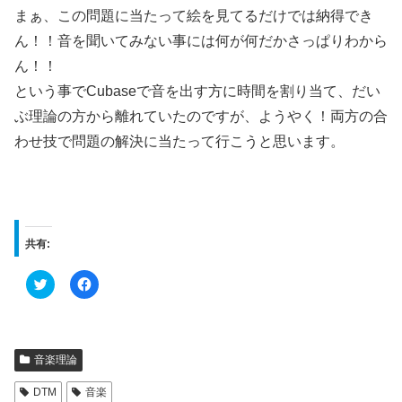
まぁ、この問題に当たって絵を見てるだけでは納得でき
ん！！音を聞いてみない事には何が何だかさっぱりわから
ん！！
という事でCubaseで音を出す方に時間を割り当て、だい
ぶ理論の方から離れていたのですが、ようやく！両方の合
わせ技で問題の解決に当たって行こうと思います。
共有:
ク
F
リ
a
ッ
c
ク
e
し
b
て
o
T
o
w
k
音楽理論
i
で
t
共
t
有
DTM
音楽
e
す