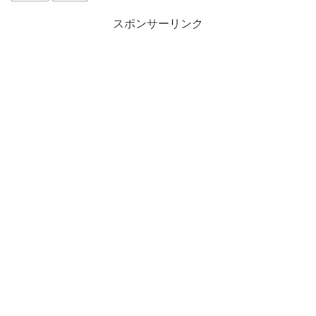
r
る
で
に
共
は
スポンサーリンク
有
ク
(
リ
新
ッ
し
ク
い
し
ウ
て
ィ
く
ン
だ
ド
さ
ウ
い
で
(
開
新
き
し
ま
い
す
ウ
)
ィ
ン
ド
ウ
で
開
き
ま
す
)