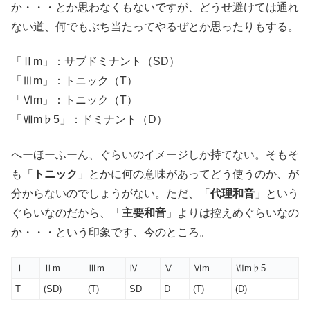
か・・・とか思わなくもないですが、どうせ避けては通れ
ない道、何でもぶち当たってやるぜとか思ったりもする。
「Ⅱm」：サブドミナント（SD）
「Ⅲm」：トニック（T）
「Ⅵm」：トニック（T）
「Ⅶm♭5」：ドミナント（D）
へーほーふーん、ぐらいのイメージしか持てない。そもそ
も「
トニック
」とかに何の意味があってどう使うのか、が
分からないのでしょうがない。ただ、「
代理和音
」という
ぐらいなのだから、「
主要和音
」よりは控えめぐらいなの
か・・・という印象です、今のところ。
Ⅰ
Ⅱm
Ⅲm
Ⅳ
Ⅴ
Ⅵm
Ⅶm♭5
T
(SD)
(T)
SD
D
(T)
(D)