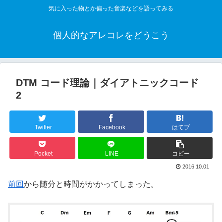
気に入った物とか偏った音楽などを語ってみる
個人的なアレコレをどうこう
DTM コード理論｜ダイアトニックコード
2
Twitter
Facebook
はてブ
Pocket
LINE
コピー
2016.10.01
前回
から随分と時間がかかってしまった。