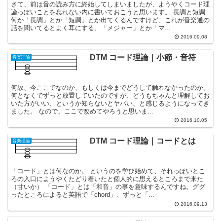
さて、前は音の読み方に終始してしまいましたが、ようやくコード理
論っぽいことを忘れない内に書いておこうと思います。 長調と短調
何か「長調」とか「短調」とか出てくるんですけど、これが音楽通の
話を聞いてるとよく耳にする、「メジャー」とか「マ...
2016.09.08
DTM コード理論｜小節・音符
音楽理論
何故、今ここでなのか、もしくは今までどうして触れなかったのか。
何となくでずっと放置していたのですが、どうもちゃんと理解してお
いた方がいい、というか知らないとヤバい、と感じるようになってき
ました。 なので、ここで改めてやろうと思いま...
2016.10.05
DTM コード理論｜コードとは
音楽理論
「コード」とは何なのか。 というのを学び始めて、それっぽいとこ
ろの入口にようやくたどり着いたと個人的に思えるところまで来た
（甘いか） 「コード」とは「和音」の事を意味するんですね。ググ
ったところによると英語で「chord」、ずっと「...
2016.09.13