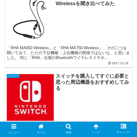
Wirelessを聞き比べてみた
「RHA MA650 Wireless」と「RHA MA750 Wireless」、その二つを
聞いてみて、ただの下位機種・上位機種の関係ではないな、と思いま
した。 同じ「RHA」社製のBluetoothワイヤレスイヤホ...
2017.12.16
スイッチを購入してすぐに必要と
レビュー
思った周辺機器をおすすめしてみ
る
ようやくNintendo switchを買う事が出来ました。しかし、本体だけ
ではなく必要だなと思い買い足した周辺機器を軽くまとめて紹介して
メニュー
ホーム
検索
トップ
サイドバー
みたいと思います。 ちなみに同時購入したソフトは「Splatoon 2 (ス