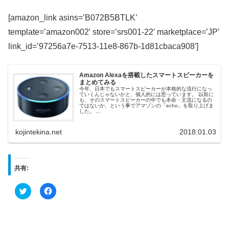
[amazon_link asins=’B072B5BTLK’
template=’amazon002′ store=’srs001-22′ marketplace=’JP’
link_id=’97256a7e-7513-11e8-867b-1d81cbaca908′]
Amazon Alexaを搭載したスマートスピーカーを
まとめてみる
今年、日本でもスマートスピーカーが本格的な流行になっ
ていくんじゃないかと、個人的には思っています。 以前に
も、そのスマートスピーカーの中でも本命・主流になるの
ではないか、という事でアマゾンの「echo」を取り上げま
した。 ...
kojintekina.net
2018.01.03
共有:
ク
F
リ
a
ッ
c
ク
e
し
b
て
o
T
o