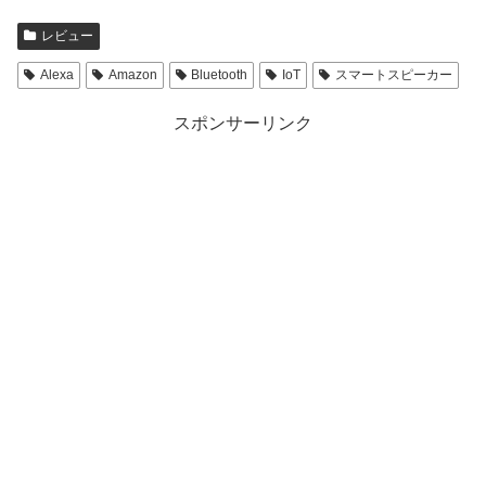
w
k
i
で
t
共
レビュー
t
有
e
す
r
る
Alexa
Amazon
Bluetooth
IoT
スマートスピーカー
で
に
共
は
有
ク
スポンサーリンク
(
リ
新
ッ
し
ク
い
し
ウ
て
ィ
く
ン
だ
ド
さ
ウ
い
で
(
開
新
き
し
ま
い
す
ウ
)
ィ
ン
ド
ウ
で
開
き
ま
す
)