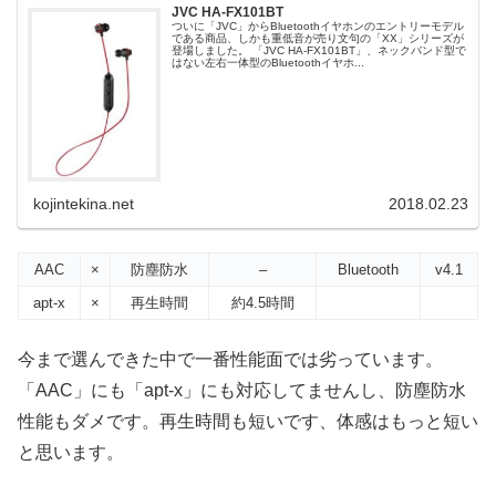
JVC HA-FX101BT
ついに「JVC」からBluetoothイヤホンのエントリーモデル
である商品、しかも重低音が売り文句の「XX」シリーズが
登場しました。 「JVC HA-FX101BT」、ネックバンド型で
はない左右一体型のBluetoothイヤホ...
kojintekina.net
2018.02.23
AAC
×
防塵防水
–
Bluetooth
v4.1
apt-x
×
再生時間
約4.5時間
今まで選んできた中で一番性能面では劣っています。
「AAC」にも「apt-x」にも対応してませんし、防塵防水
性能もダメです。再生時間も短いです、体感はもっと短い
と思います。