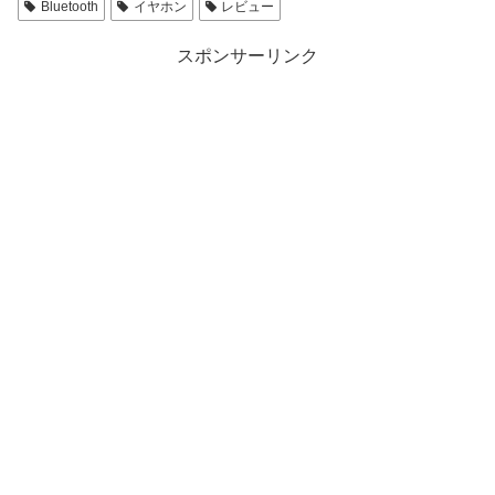
r
る
Bluetooth
イヤホン
レビュー
で
に
共
は
有
ク
スポンサーリンク
(
リ
新
ッ
し
ク
い
し
ウ
て
ィ
く
ン
だ
ド
さ
ウ
い
で
(
開
新
き
し
ま
い
す
ウ
)
ィ
ン
ド
ウ
で
開
き
ま
す
)