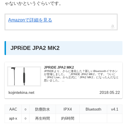
ゃないかというぐらいです。
Amazonで詳細を見る
JPRiDE JPA2 MK2
JPRiDE JPA2 MK2
JPRiDEより、さらに進化した？新しいBluetoothイヤホン
が登場しました。 「JPRiDE JPA2 MK2」です。 ついに
「JPA2 Live」から正式に「JPA2 MK2」になったんだなと
思いました。 ...
kojintekina.net
2018.05.22
AAC
○
防塵防水
IPX4
Bluetooth
v4.1
apt-x
○
再生時間
約6時間