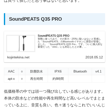
は買って損したと思う事はないと思います。
SoundPEATS Q35 PRO
SoundPEATS Q35 PRO
実際に使ってみて、その実力・評判に疑いはないと実感し
た「SoundPEATS」のBluetoothイヤホンに新型が登場し
ました。「SoundPEATS Q35 Pro」です。ついに個人的な
要望だった「AAC」にも対応したとの事。...
kojintekina.net
2018.05.12
AAC
○
防塵防水
IPX6
Bluetooth
v4.1
apt-x
○
再生時間
約8時間
低価格帯の中では頭一つ飛び出している感じがあります。
本体の防水などの性能や再生時間など高いレベルでまとま
っている上に、音質も良い。色々迷うならこれでいいんじ