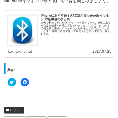
Bluetoothイヤホンで最大限に良い音を楽しみましょう。
iPhoneにおすすめ！AAC対応 Bluetooth イヤホ
ン 対応機器のまとめ
自分で初めてBluetoorhイヤホンを使ってみて、無線のあり
がたみを物凄く体感してしまいました。なので、次に向け
て個人的な感性に引っかかったものをまとめておこうと思
います。 実際に自分で使ってみておすすめ出来る物、購入
してみ...
kojintekina.net
2017.07.28
共有:
ク
F
リ
a
ッ
c
ク
e
し
b
て
o
T
o
w
k
i
で
t
共
レビュー
t
有
e
す