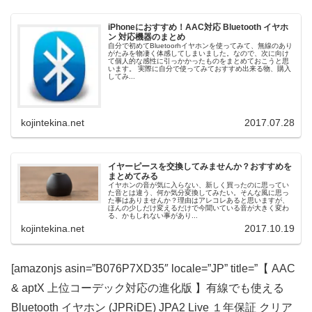
iPhoneにおすすめ！AAC対応 Bluetooth イヤホ
ン 対応機器のまとめ
自分で初めてBluetoorhイヤホンを使ってみて、無線のあり
がたみを物凄く体感してしまいました。なので、次に向け
て個人的な感性に引っかかったものをまとめておこうと思
います。 実際に自分で使ってみておすすめ出来る物、購入
してみ...
kojintekina.net
2017.07.28
イヤーピースを交換してみませんか？おすすめを
まとめてみる
イヤホンの音が気に入らない、新しく買ったのに思ってい
た音とは違う、何か気分変換してみたい。そんな風に思っ
た事はありませんか？理由はアレコレあると思いますが、
ほんの少しだけ変えるだけで今聞いている音が大きく変わ
る、かもしれない事があり...
kojintekina.net
2017.10.19
[amazonjs asin=”B076P7XD35″ locale=”JP” title=”【 AAC
& aptX 上位コーデック対応の進化版 】有線でも使える
Bluetooth イヤホン (JPRiDE) JPA2 Live １年保証 クリア