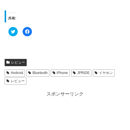
共有:
ク
F
リ
a
ッ
c
ク
e
し
b
て
o
T
o
w
k
i
で
t
共
レビュー
t
有
e
す
r
る
Android
Bluetooth
iPhone
JPRiDE
イヤホン
で
に
共
は
レビュー
有
ク
(
リ
新
ッ
し
ク
スポンサーリンク
い
し
ウ
て
ィ
く
ン
だ
ド
さ
ウ
い
で
(
開
新
き
し
ま
い