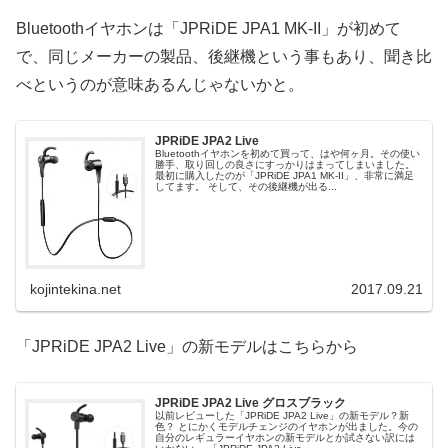
Bluetoothイヤホンは「JPRiDE JPA1 MK-II」が初めて
で、同じメーカーの製品、後継機という事もあり、聞き比
べというのが意味あるんじゃないかと。
JPRiDE JPA2 Live
Bluetoothイヤホンを初めて買って、はや何ヶ月。その使い
勝手、取り回しの良さにすっかりはまってしまいました。
最初に購入したのが「JPRiDE JPA1 MK-II」、非常に満足
してます。 そして、その後継機が出る...
kojintekina.net
2017.09.21
「JPRiDE JPA2 Live」の新モデルはこちらから
JPRiDE JPA2 Live グロスブラック
以前レビューした「JPRiDE JPA2 Live」の新モデル？新
色？ とにかくモデルチェンジのイヤホンが出ました。今の
自分のレギュラーイヤホンの新モデルとか試さない訳には