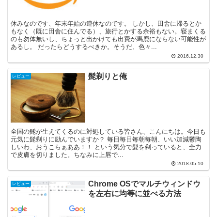
休みなのです、年末年始の連休なのです。 しかし、田舎に帰るとか
もなく（既に田舎に住んでる）、旅行とかする余裕もない。寝まくる
のも勿体無いし、ちょっと出かけても出費が馬鹿にならない可能性が
あるし。 だったらどうするべきか。そうだ、色々...
2016.12.30
髭剃りと俺
レビュー
全国の髭が生えてくるのに対処している皆さん、こんにちは。今日も
元気に髭剃りに励んでいますか？ 毎日毎日毎朝毎朝、いい加減鬱陶
しいわ、おうこらぁああ！！ という気分で髭を剃っていると、全力
で皮膚を切りました。ちなみに上唇で...
2018.05.10
Chrome OSでマルチウィンドウ
レビュー
を左右に均等に並べる方法