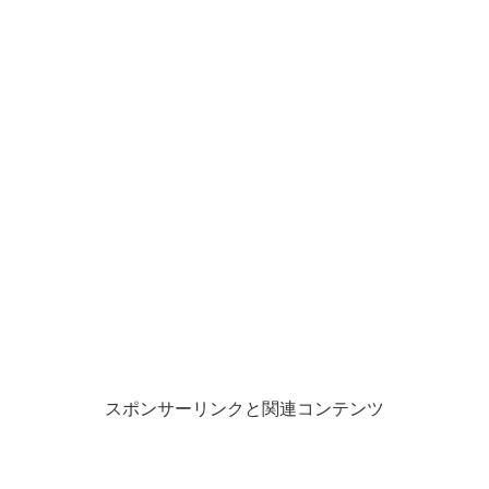
す
ウ
)
ィ
ン
ド
ウ
で
開
き
ま
す
)
スポンサーリンクと関連コンテンツ